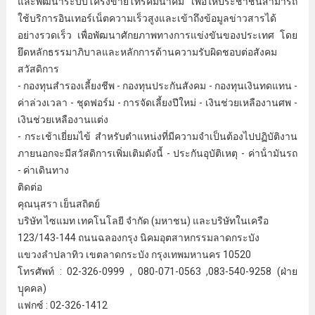
และพัฒนาระบบโครงข่ายโทรคมนาคม เพื่อให้ประชาชนสามารถ
ใช้บริการอินเทอร์เน็ตความเร็วสูงและเข้าถึงข้อมูลข่าวสารได้
อย่างรวดเร็ว เพื่อพัฒนาศักยภาพทางการแข่งขันของประเทศ โดย
ยึดหลักธรรมาภิบาลและหลักการด้านความรับผิดชอบต่อสังคม
สวัสดิการ
- กองทุนสํารองเลี้ยงชีพ - กองทุนประกันสังคม - กองทุนเงินทดแทน -
ค่าล่วงเวลา - ชุดฟอร์ม - การจัดเลี้ยงปีใหม่ - เงินช่วยเหลืองานศพ -
เงินช่วยเหลืองานแต่ง
- กระเช้าเยี่ยมไข้ สําหรับตําแหน่งที่มีความจําเป็นต้องไปปฏิบัติงาน
ภายนอกจะมีสวัสดิการเพิ่มเติมดังนี้ - ประกันอุบัติเหตุ - ค่าน้ํามันรถ
- ค่าเดินทาง
ติดต่อ
คุณนุสรา เย็นสถิตย์
บริษัท ไซแมท เทคโนโลยี จํากัด (มหาชน) และบริษัทในเครือ
123/143-144 ถนนฉลองกรุง
นิคมอุตสาหกรรม
ลาดกระบัง
แขวงลําปลาทิว เขตลาดกระบัง
กรุงเทพมหานคร
10520
โทรศัพท์ : 02-326-0999 , 080-071-0563 ,083-540-9258 (ฝ่าย
บุุคคล)
แฟกซ์ : 02-326-1412