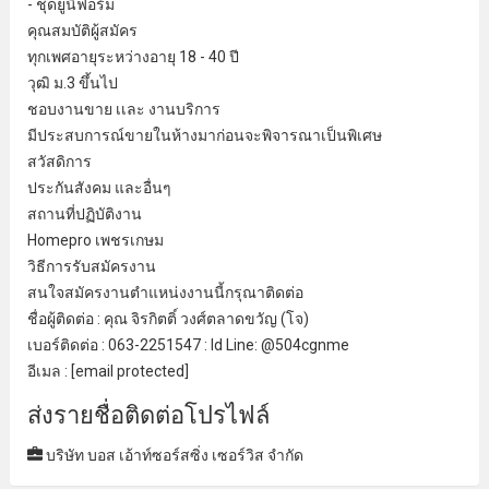
- ชุดยูนิฟอร์ม
คุณสมบัติผู้สมัคร
ทุกเพศอายุระหว่างอายุ 18 - 40 ปี
วุฒิ ม.3 ขึ้นไป
ชอบงานขาย เเละ
งานบริการ
มีประสบการณ์
ขายในห้าง
มาก่อนจะพิจารณาเป็นพิเศษ
สวัสดิการ
ประกันสังคม และอื่นๆ
สถานที่ปฏิบัติงาน
Homepro เพชรเกษม
วิธีการ
รับสมัครงาน
สนใจสมัครงานตําแหน่งงานนี้กรุณาติดต่อ
ชื่อผู้ติดต่อ : คุณ จิรกิตติ์ วงศ์ตลาดขวัญ (โจ)
เบอร์ติดต่อ : 063-2251547 : Id Line: @504cgnme
อีเมล : [email protected]
ส่งรายชื่อติดต่อโปรไฟล์
บริษัท บอส เอ้าท์ซอร์สซิ่ง เซอร์วิส จํากัด