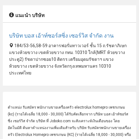
แนะนำ บริษัท
บริษัท บอส เอ้าท์ซอร์สซิ่ง เซอร์วิส จํากัด งาน
184/53-56,58-59 อาคารฟอรั่มทาวเวอร์ ชั้น 15 ถ.รัชดาภิเษก
แขวงห้วยขวาง เขตห้วยขวาง กทม. 10310 ใกล้(MRT ห้วยขวาง
ประตู2) รัชดาปากซอย10 ติดรร.เตรียมอุดมรัชดาฯ แขวง
ห้วยขวาง เขตห้วยขวาง จังหวัดกรุงเทพมหานคร 10310
ประเทศไทย
ตำแหน่ง รับสมัคร
พนักงานขาย
เครื่องครัว electrolux homepro เพชรเกษม
(kc) (รายได้เฉลี่ย 18,000 - 30,000) ได้รับคัดเลือกจาก บริษัท บอส เอ้าท์ซอร์ส
ซิ่ง เซอร์วิส จํากัด บริษัท ที่ Joboko.com จะสังเคราะห์เงินเดือนของ โดย
อัตโนมัติ ค้นหาตำแหน่งงานเพิ่มเติมสำหรับ บริษัท รับสมัครพนักงานขายเครื่อง
ครัว Electrolux Homepro เพชรเกษม (KC) (รายได้เฉลี่ย 18,000 - 30,000) หรือ