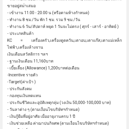
ขายอยู่สม่ําเสมอ
- เข้างาน 11.00 - 20.00 น (หรือตามห้างกําหนด)
- ทํางาน 8 ชม./วัน พัก 1 ชม. รวม 9 ชม./วัน
- ทํางาน 6 วัน/สัปดาห์ หยุด 1 วันจะไม่ตรง ( ศุกร์ - เสาร์ - อาทิตย์ )
- ประเภทสินค้า
KC = เครื่องครัว,เครื่องดูดควัน,เตาอบ,เตาแก๊ส,เตาแม่เหล็ก
ไฟฟ้า,เครื่องล้างจาน
เงินเดือนสวัสดิการ ฯลฯ
- ฐานเงินเดือน 11,160บาท
- เบี้ยเลี้ยง (Allowance) 1,200บาทต่อเดือน
-Incentive รายตัว
-Target(ค่าเป้า )
- ประกันสังคม
- กองทุนเงินทดแทน
- ประกันชีวิตและอุบัติเหตุกลุ่ม (วงเงิน 50,000-100,000 บาท)
- วันลาต่าง ๆ (ตามเงื่อนไขบริษัทฯกําหนด)
- เงินกู้ยืมที่อยู่อาศัย เมื่ออายุงานครบ 1 ปี
- เงินช่วยเหลือ ค่าฌาปนกิจศพ (ตามเงื่อนไขบริษัทฯกําหนด)