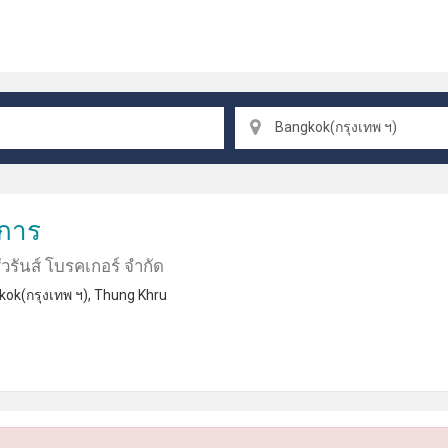
Bangkok(กรุงเทพ ฯ)
รการ
ชัวรันส์ โบรคเกอร์ จํากัด
ok(กรุงเทพ ฯ)
,
Thung Khru