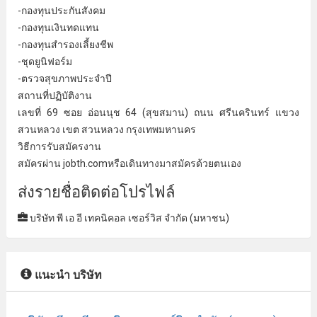
-กองทุนประกันสังคม
-กองทุนเงินทดแทน
-กองทุนสํารองเลี้ยงชีพ
-ชุดยูนิฟอร์ม
-ตรวจสุขภาพประจําปี
สถานที่ปฏิบัติงาน
เลขที่ 69 ซอย อ่อนนุช 64 (สุขสมาน) ถนน
ศรีนครินทร์
แขวง
สวนหลวง เขต สวนหลวง
กรุงเทพมหานคร
วิธีการ
รับสมัครงาน
สมัครผ่าน jobth.comหรือเดินทางมาสมัครด้วยตนเอง
ส่งรายชื่อติดต่อโปรไฟล์
บริษัท พี เอ อี เทคนิคอล เซอร์วิส จํากัด (มหาชน)
แนะนำ บริษัท