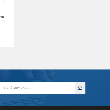
ตาม
อน